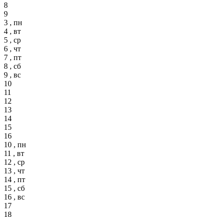
8
9
3 , пн
4 , вт
5 , ср
6 , чт
7 , пт
8 , сб
9 , вс
10
11
12
13
14
15
16
10 , пн
11 , вт
12 , ср
13 , чт
14 , пт
15 , сб
16 , вс
17
18