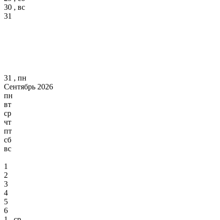
30 , вс
31
31 , пн
Сентябрь 2026
пн
вт
ср
чт
пт
сб
вс
1
2
3
4
5
6
1 , ср