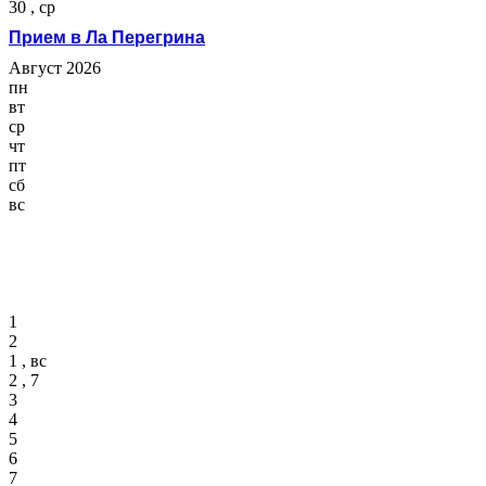
30 , ср
Прием в Ла Перегрина
Август 2026
пн
вт
ср
чт
пт
сб
вс
1
2
1 , вс
2 , 7
3
4
5
6
7