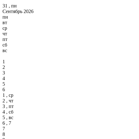
31 , пн
Сентябрь 2026
пн
вт
ср
чт
пт
сб
вс
1
2
3
4
5
6
1 , ср
2 , чт
3 , пт
4 , сб
5 , вс
6 , 7
7
8