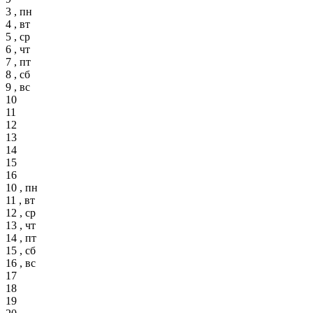
3 , пн
4 , вт
5 , ср
6 , чт
7 , пт
8 , сб
9 , вс
10
11
12
13
14
15
16
10 , пн
11 , вт
12 , ср
13 , чт
14 , пт
15 , сб
16 , вс
17
18
19