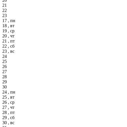
20
21
22
23
17 , пн
18 , вт
19 , ср
20 , чт
21 , пт
22 , сб
23 , вс
24
25
26
27
28
29
30
24 , пн
25 , вт
26 , ср
27 , чт
28 , пт
29 , сб
30 , вс