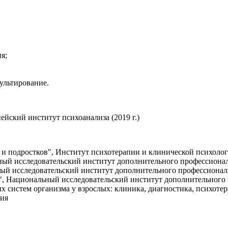
я;
ультирование.
йский институт психоанализа (2019 г.)
й и подростков", Институт психотерапии и клинической психоло
ьный исследовательский институт дополнительного профессионал
ный исследовательский институт дополнительного профессионал
и", Национальный исследовательский институт дополнительного
х систем организма у взрослых: клиника, диагностика, психот
ния