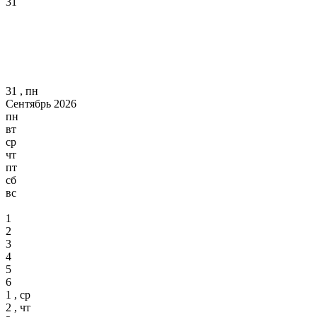
31
31 , пн
Сентябрь 2026
пн
вт
ср
чт
пт
сб
вс
1
2
3
4
5
6
1 , ср
2 , чт