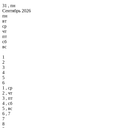
31 , пн
Сентябрь 2026
пн
вт
ср
чт
пт
сб
вс
1
2
3
4
5
6
1 , ср
2 , чт
3 , пт
4 , сб
5 , вс
6 , 7
7
8