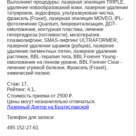
Выполняет процедуры: лазерная эпиляция TRIPLE,
удаление новообразований кожи, лазерное удаление
татуировок, эндосфера, ультразвуковая чистка,
фраксель (Fraxel), лазерная эпиляция MOVEO, IPL-
фотолечение Quantum, биоревитализация, ДОТ-
омоложение, контурная пластика, лечение
гипергидроза (потливости), мезотерапия,
плазмолифтинг, SMAS-лифтинг ULTRAFORMER,
лазерное удаление шрамов (рубцов), лазерное
удаление пигментных пятен, лазерное удаление
растяжек, BBL-терапия тела, BBL Forever Young -
омоложение на генном уровне, BBL Forever Clear -
лечение угревой болезни, Фраксель (Fraxel),
химический пилинг.
Стаж: 17,
Рейтинг: 4.1,
Стоимость приема от 2500 ₽.
Цены могут незначительно отличаться.
Лазерный Доктор на Братиславской
Телефон для записи:
495 152-27-61