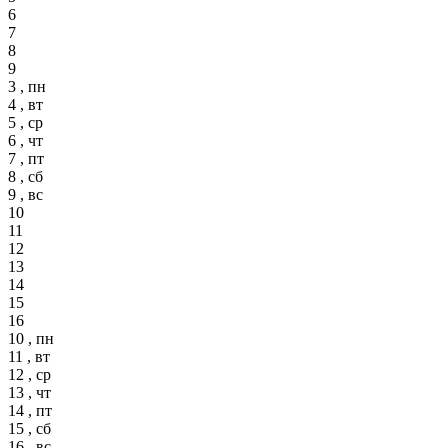
6
7
8
9
3 , пн
4 , вт
5 , ср
6 , чт
7 , пт
8 , сб
9 , вс
10
11
12
13
14
15
16
10 , пн
11 , вт
12 , ср
13 , чт
14 , пт
15 , сб
16 , вс