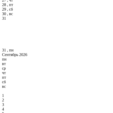
27 , чт
28 , пт
29 , сб
30 , вс
31
31 , пн
Сентябрь 2026
пн
вт
ср
чт
пт
сб
вс
1
2
3
4