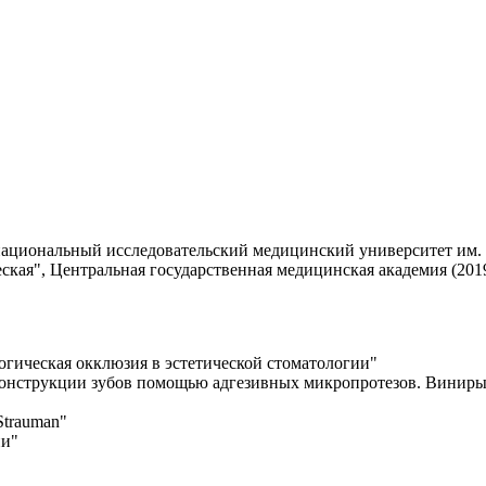
ациональный исследовательский медицинский университет им. Н
кая", Центральная государственная медицинская академия (2019
гическая окклюзия в эстетической стоматологии"
конструкции зубов помощью адгезивных микропротезов. Виниры
Strauman"
ии"