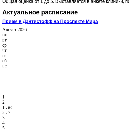
Общая оценка от 1 до 5. Выставляется в анкете клиники, 
Актуальное расписание
Прием в Дантистофф на Проспекте Мира
Август 2026
пн
вт
ср
чт
пт
сб
вс
1
2
1 , вс
2 , 7
3
4
5