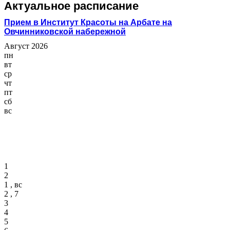
Актуальное расписание
Прием в Институт Красоты на Арбате на
Овчинниковской набережной
Август 2026
пн
вт
ср
чт
пт
сб
вс
1
2
1 , вс
2 , 7
3
4
5