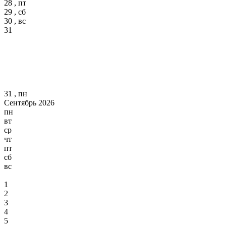
28 , пт
29 , сб
30 , вс
31
31 , пн
Сентябрь 2026
пн
вт
ср
чт
пт
сб
вс
1
2
3
4
5