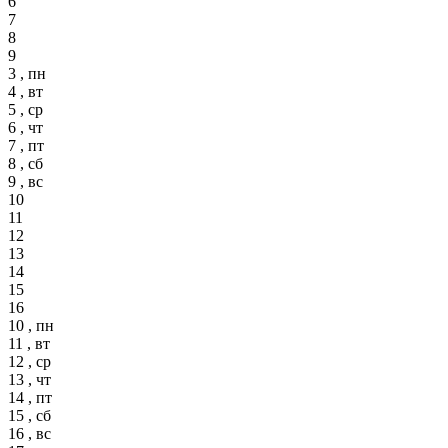
6
7
8
9
3 , пн
4 , вт
5 , ср
6 , чт
7 , пт
8 , сб
9 , вс
10
11
12
13
14
15
16
10 , пн
11 , вт
12 , ср
13 , чт
14 , пт
15 , сб
16 , вс