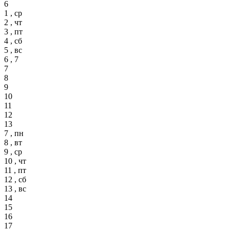
6
1 , ср
2 , чт
3 , пт
4 , сб
5 , вс
6 , 7
7
8
9
10
11
12
13
7 , пн
8 , вт
9 , ср
10 , чт
11 , пт
12 , сб
13 , вс
14
15
16
17