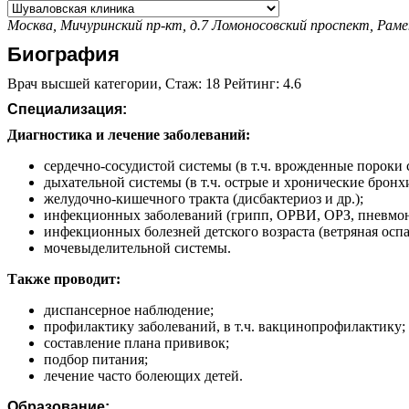
Москва, Мичуринский пр-кт, д.7
Ломоносовский проспект,
Раме
Биография
Врач высшей категории, Стаж: 18 Рейтинг: 4.6
Специализация:
Диагностика и лечение заболеваний:
сердечно-сосудистой системы (в т.ч. врожденные пороки 
дыхательной системы (в т.ч. острые и хронические бронх
желудочно-кишечного тракта (дисбактериоз и др.);
инфекционных заболеваний (грипп, ОРВИ, ОРЗ, пневмони
инфекционных болезней детского возраста (ветряная оспа, 
мочевыделительной системы.
Также проводит:
диспансерное наблюдение;
профилактику заболеваний, в т.ч. вакцинопрофилактику;
составление плана прививок;
подбор питания;
лечение часто болеющих детей.
Образование: