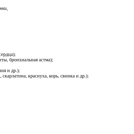
нки,
сердца);
иты, бронхиальная астма);
я и др.);
скарлатина, краснуха, корь, свинка и др.);