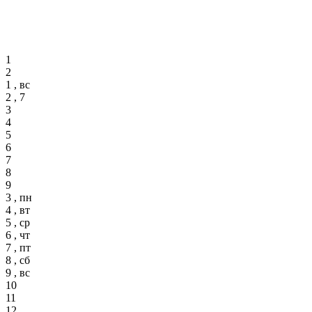
1
2
1 , вс
2 , 7
3
4
5
6
7
8
9
3 , пн
4 , вт
5 , ср
6 , чт
7 , пт
8 , сб
9 , вс
10
11
12