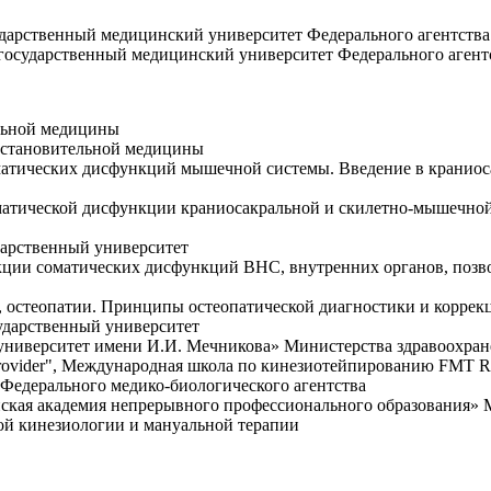
дарственный медицинский университет Федерального агентства 
государственный медицинский университет Федерального агентс
ельной медицины
осстановительной медицины
матических дисфункций мышечной системы. Введение в краниос
матической дисфункции краниосакральной и скилетно-мышечной
дарственный университет
кции соматических дисфункций ВНС, внутренних органов, позво
, остеопатии. Принципы остеопатической диагностики и корре
ударственный университет
 университет имени И.И. Мечникова» Министерства здравоохра
ape provider", Международная школа по кинезиотейпированию FMT R
Федерального медико-биологического агентства
инская академия непрерывного профессионального образования»
ой кинезиологии и мануальной терапии