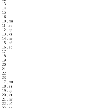
13
14
15
16
10 , пн
11 , вт
12 , ср
13 , чт
14 , пт
15 , сб
16 , вс
17
18
19
20
21
22
23
17 , пн
18 , вт
19 , ср
20 , чт
21 , пт
22 , сб
23 , вс