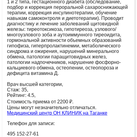
1 и 2 типа, гестационного диабета (обследование,
подбор и коррекция пероральной сахароснижающей
терапии, коррекция инсулинотерапии, обучение
навыкам самоконтроля и диетотерапии). Проводит
диагностику и лечение заболеваний щитовидной
железы: тиреотоксикоза, гипотиреоза, узлового/
многоузлового зоба и аутоиммунного тиреоидита,
гормональной активности объемных образований
гипофиза, гиперпролактинемии, метаболического
синдрома и ожирения, нарушений минерального
обмена, патологии паращитовидных желез,
патологии надпочечников, нарушение фосфорно-
кальциевого обмена, остеопении, остеопороза и
дефицита витамина Д.
Врач высшей категории,
Стаж: 35,
Рейтинг: 4.5,
Стоимость приема от 2200 ₽.
Цены могут незначительно отличаться.
Медицинский центр ОН КЛИНИК на Таганке
Телефон для записи:
495 152-27-61