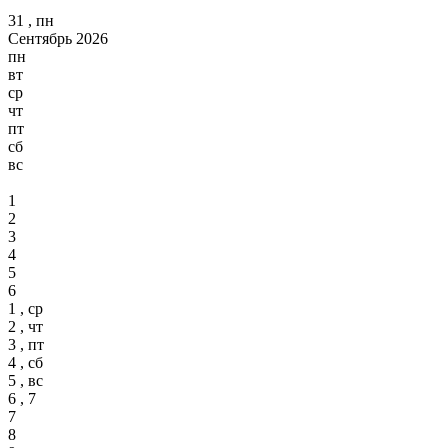
31 , пн
Сентябрь 2026
пн
вт
ср
чт
пт
сб
вс
1
2
3
4
5
6
1 , ср
2 , чт
3 , пт
4 , сб
5 , вс
6 , 7
7
8