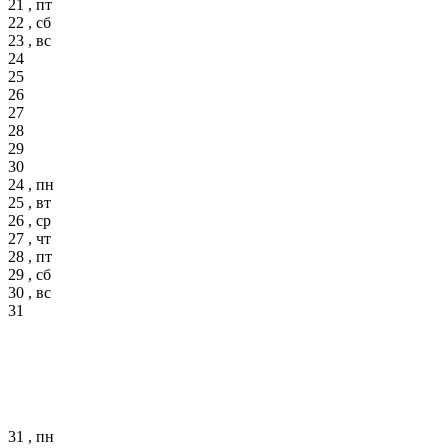
21 , пт
22 , сб
23 , вс
24
25
26
27
28
29
30
24 , пн
25 , вт
26 , ср
27 , чт
28 , пт
29 , сб
30 , вс
31
31 , пн