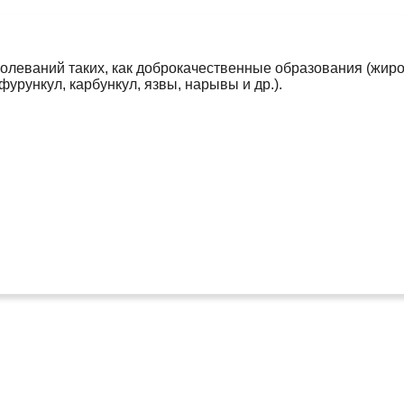
леваний таких, как доброкачественные образования (жирови
урункул, карбункул, язвы, нарывы и др.).
,