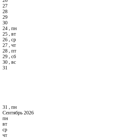
26
27
28
29
30
24 , пн
25 , вт
26 , ср
27 , чт
28 , пт
29 , сб
30 , вс
31
31 , пн
Сентябрь 2026
пн
вт
ср
чт