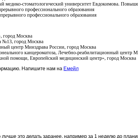
нный медико-стоматологический университет Евдокимова. Повы
епрерывного профессионального образования
непрерывного профессионального образования
, город Москва
ца №13, город Москва
онный центр Минздрава России, город Москва
тонеального канцероматоза, Лечебно-реабилитационный центр М
ожной помощи, Европейский медицинский центр», город Москва
формацию. Напишите нам на
Емейл
 лучше это делать заранее, например за 1 неделю до план