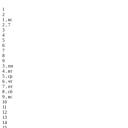
1
2
1 , вс
2 , 7
3
4
5
6
7
8
9
3 , пн
4 , вт
5 , ср
6 , чт
7 , пт
8 , сб
9 , вс
10
11
12
13
14
15