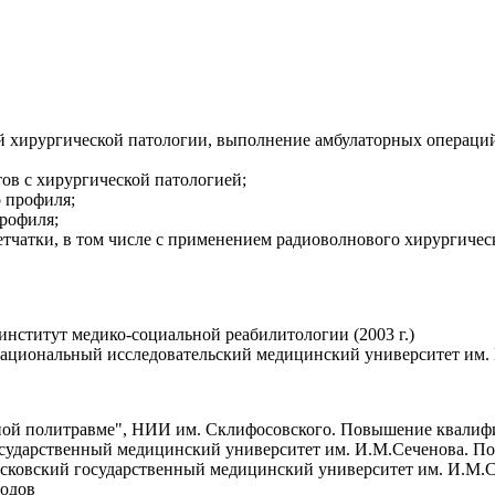
й хирургической патологии, выполнение амбулаторных операций
ов с хирургической патологией;
 профиля;
рофиля;
чатки, в том числе с применением радиоволнового хирургическо
нститут медико-социальной реабилитологии (2003 г.)
ациональный исследовательский медицинский университет им. Н
нной политравме", НИИ им. Склифосовского. Повышение квали
государственный медицинский университет им. И.М.Сеченова. 
московский государственный медицинский университет им. И.М
родов