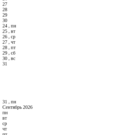
27
28
29
30
24 , пн
25 , вт
26 , ср
27 , чт
28 , пт
29 , сб
30 , вс
31
31 , пн
Сентябрь 2026
пн
вт
ср
чт
пт