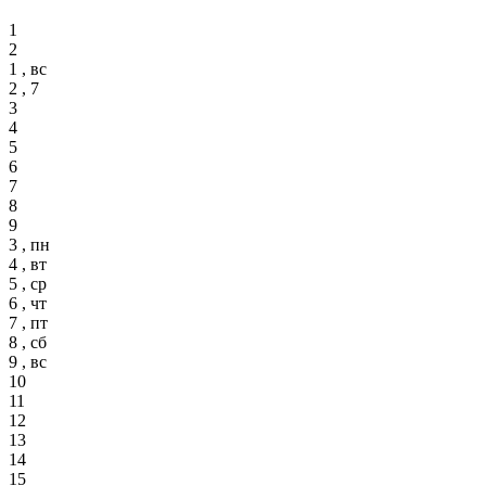
1
2
1 , вс
2 , 7
3
4
5
6
7
8
9
3 , пн
4 , вт
5 , ср
6 , чт
7 , пт
8 , сб
9 , вс
10
11
12
13
14
15