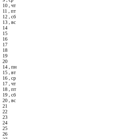
10 , чт
11 , пт
12 , сб
13 , вс
14
15
16
17
18
19
20
14 , пн
15 , вт
16 , ср
17 , чт
18 , пт
19 , сб
20 , вс
21
22
23
24
25
26