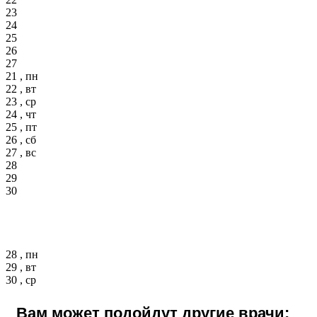
23
24
25
26
27
21 , пн
22 , вт
23 , ср
24 , чт
25 , пт
26 , сб
27 , вс
28
29
30
28 , пн
29 , вт
30 , ср
Вам может подойдут другие врачи: