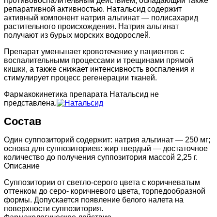
противовоспалительным действием, обладающий также
репаративной активностью. Натальсид содержит
активный компонент натрия альгинат — полисахарид
растительного происхождения. Натрия альгинат
получают из бурых морских водорослей.
Препарат уменьшает кровотечение у пациентов с
воспалительными процессами и трещинами прямой
кишки, а также снижает интенсивность воспаления и
стимулирует процесс регенерации тканей.
Фармакокинетика препарата Натальсид не
представлена.
Состав
Один суппозиторий содержит: натрия альгинат — 250 мг;
основа для суппозиториев: жир твердый — достаточное
количество до получения суппозитория массой 2,25 г.
Описание
Суппозитории от светло-серого цвета с коричневатым
оттенком до серо­- коричневого цвета, торпедообразной
формы. Допускается появление белого налета на
поверхности суппозитория.