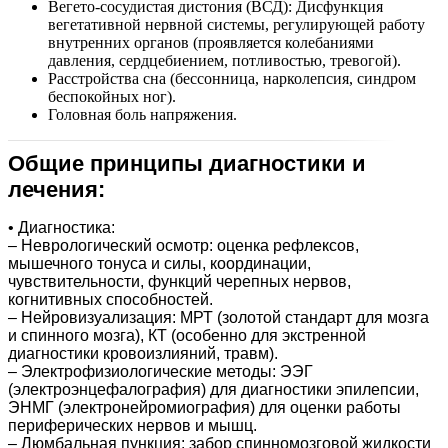
Вегето-сосудистая дистония (ВСД): Дисфункция
вегетативной нервной системы, регулирующей работу
внутренних органов (проявляется колебаниями
давления, сердцебиением, потливостью, тревогой).
Расстройства сна (бессонница, нарколепсия, синдром
беспокойных ног).
Головная боль напряжения.
Общие принципы диагностики и
лечения:
• Диагностика:
– Неврологический осмотр: оценка рефлексов,
мышечного тонуса и силы, координации,
чувствительности, функций черепных нервов,
когнитивных способностей.
– Нейровизуализация: МРТ (золотой стандарт для мозга
и спинного мозга), КТ (особенно для экстренной
диагностики кровоизлияний, травм).
– Электрофизиологические методы: ЭЭГ
(электроэнцефалография) для диагностики эпилепсии,
ЭНМГ (электронейромиография) для оценки работы
периферических нервов и мышц.
– Люмбальная пункция: забор спинномозговой жидкости