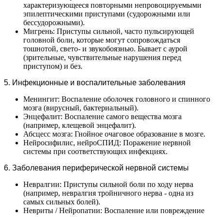
характеризующееся повторными непровоцируемыми
эпилептическими приступами (судорожными или
бессудорожными).
Мигрень: Приступы сильной, часто пульсирующей
головной боли, которые могут сопровождаться
тошнотой, свето- и звукобоязнью. Бывает с аурой
(зрительные, чувствительные нарушения перед
приступом) и без.
5. Инфекционные и воспалительные заболевания
Менингит: Воспаление оболочек головного и спинного
мозга (вирусный, бактериальный).
Энцефалит: Воспаление самого вещества мозга
(например, клещевой энцефалит).
Абсцесс мозга: Гнойное очаговое образование в мозге.
Нейросифилис, нейроСПИД: Поражение нервной
системы при соответствующих инфекциях.
6. Заболевания периферической нервной системы
Невралгии: Приступы сильной боли по ходу нерва
(например, невралгия тройничного нерва - одна из
самых сильных болей).
Невриты / Нейропатии: Воспаление или повреждение