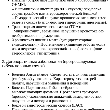
Инсульт (острое нарушение мозгового кровообращения -
ОНМК):
– Ишемический инсульт (до 80% случаев): закупорка
сосуда тромбом или атеросклеротической бляшкой.
– Геморрагический инсульт: кровоизлияние в мозг из-за
разрыва сосуда (например, при гипертонии, аневризме).
Транзиторная ишемическая атака (ТИА):
"Микроинсульт", временное нарушение кровотока без
необратимого повреждения.
Хроническая ишемия мозга (дисциркуляторная
энцефалопатия): Постепенное ухудшение работы мозга
из-за недостаточного кровоснабжения (часто на фоне
атеросклероза, гипертонии).
2. Дегенеративные заболевания (прогрессирующая
гибель нервных клеток)
Болезнь Альцгеймера: Самая частая причина деменции
(слабоумия) у пожилых. Характеризуется потерей
памяти, нарушением мышления и поведения.
Болезнь Паркинсона: Гибель нейронов,
вырабатывающих дофамин. Проявляется тремором
(дрожью), скованностью движений, замедленностью,
нарушением походки и равновесия.
Боковой амиотрофический склероз (БАС):
Прогрессирующее поражение двигательных нейронов,