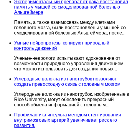
Экспериментальный препарат от рака восстановил
память у мышей со смоделированной болезнью
Альцгеймера
Память, а также взаимосвязь между клетками
головного мозга, были восстановлены у мышей со
смоделированной болезнью Альцгеймера, после...
Умные нейропротезы копируют природный
контроль движений
Ученые-неврологи испытывают вдохновение от
возможности природного управления движением,
что можно использовать для создания новых...
Углеродные волокна из нанотрубок позволяют
создать превосходную связь с головным мозгом
Углеродные волокна из нанотрубок, изобретенные в
Rice University, могут обеспечить прекрасный
способ обмена информацией с головным...
Профилактика инсульта методом стентирования
внутримозговых артерий увеличивает риск его
развития.