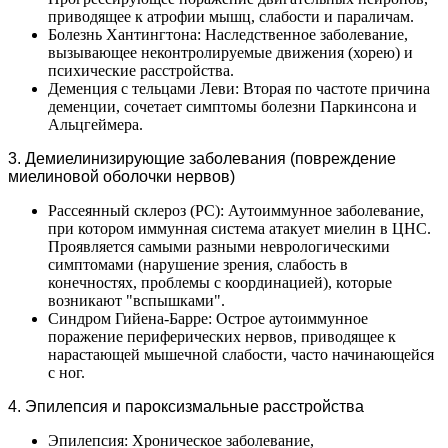
приводящее к атрофии мышц, слабости и параличам.
Болезнь Хантингтона: Наследственное заболевание,
вызывающее неконтролируемые движения (хорею) и
психические расстройства.
Деменция с тельцами Леви: Вторая по частоте причина
деменции, сочетает симптомы болезни Паркинсона и
Альцгеймера.
3. Демиелинизирующие заболевания (повреждение
миелиновой оболочки нервов)
Рассеянный склероз (РС): Аутоиммунное заболевание,
при котором иммунная система атакует миелин в ЦНС.
Проявляется самыми разными неврологическими
симптомами (нарушение зрения, слабость в
конечностях, проблемы с координацией), которые
возникают "вспышками".
Синдром Гийена-Барре: Острое аутоиммунное
поражение периферических нервов, приводящее к
нарастающей мышечной слабости, часто начинающейся
с ног.
4. Эпилепсия и пароксизмальные расстройства
Эпилепсия: Хроническое заболевание,