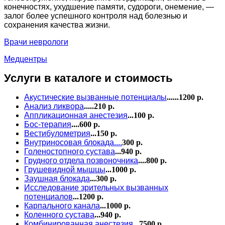
конечностях, ухудшение памяти, судороги, онемение, —
залог более успешного контроля над болезнью и
сохранения качества жизни.
Врачи неврологи
Медцентры
Услуги в каталоге и стоимость
Акустические вызванные потенциалы
......1200 р.
Анализ ликвора
.....210 р.
Аппликационная анестезия
...100 р.
Бос-терапия
....600 р.
Вестибулометрия
...150 р.
Внутриносовая блокада....
300 р.
Голеностопного сустава
...940 р.
Грудного отдела позвоночника
....800 р.
Грушевидной мышцы
...1000 р.
Заушная блокада
...300 р.
Исследование зрительных вызванных
потенциалов
...1200 р.
Карпального канала
...1000 р.
Коленного сустава
...940 р.
Комбинированная анестезия
...7500 р.