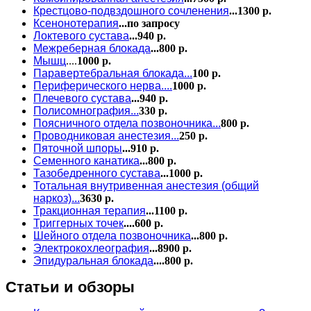
Крестцово-подвздошного сочленения
...1300 р.
Ксенонотерапия
...по запросу
Локтевого сустава
...940 р.
Межреберная блокада
...800 р.
Мышц
....
1000 р.
Паравертебральная блокада...
100 р.
Периферического нерва....
1000 р.
Плечевого сустава
...940 р.
Полисомнография...
330 р.
Поясничного отдела позвоночника...
800 р.
Проводниковая анестезия...
250 р.
Пяточной шпоры
...910 р.
Семенного канатика
...800 р.
Тазобедренного сустава
...1000 р.
Тотальная внутривенная анестезия (общий
наркоз)...
3630 р.
Тракционная терапия
...1100 р.
Триггерных точек
....600 р.
Шейного отдела позвоночника
...800 р.
Электрокохлеография
...8900 р.
Эпидуральная блокада
....800 р.
Статьи и обзоры