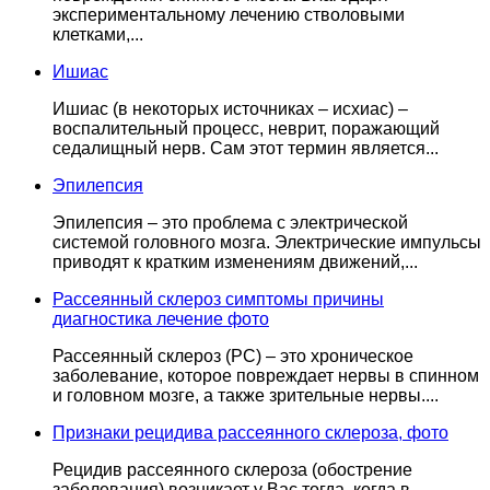
экспериментальному лечению стволовыми
клетками,...
Ишиас
Ишиас (в некоторых источниках – исхиас) –
воспалительный процесс, неврит, поражающий
седалищный нерв. Сам этот термин является...
Эпилепсия
Эпилепсия – это проблема с электрической
системой головного мозга. Электрические импульсы
приводят к кратким изменениям движений,...
Рассеянный склероз симптомы причины
диагностика лечение фото
Рассеянный склероз (РС) – это хроническое
заболевание, которое повреждает нервы в спинном
и головном мозге, а также зрительные нервы....
Признаки рецидива рассеянного склероза, фото
Рецидив рассеянного склероза (обострение
заболевания) возникает у Вас тогда, когда в