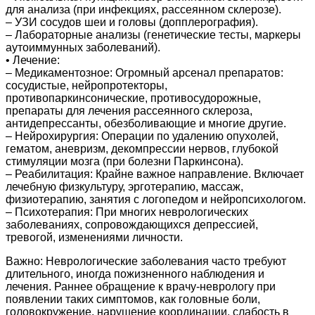
для анализа (при инфекциях, рассеянном склерозе).
– УЗИ сосудов шеи и головы (допплерография).
– Лабораторные анализы (генетические тесты, маркеры
аутоиммунных заболеваний).
• Лечение:
– Медикаментозное: Огромный арсенал препаратов:
сосудистые, нейропротекторы,
противопаркинсонические, противосудорожные,
препараты для лечения рассеянного склероза,
антидепрессанты, обезболивающие и многие другие.
– Нейрохирургия: Операции по удалению опухолей,
гематом, аневризм, декомпрессии нервов, глубокой
стимуляции мозга (при болезни Паркинсона).
– Реабилитация: Крайне важное направление. Включает
лечебную физкультуру, эрготерапию, массаж,
физиотерапию, занятия с логопедом и нейропсихологом.
– Психотерапия: При многих неврологических
заболеваниях, сопровождающихся депрессией,
тревогой, изменениями личности.
Важно: Неврологические заболевания часто требуют
длительного, иногда пожизненного наблюдения и
лечения. Раннее обращение к врачу-неврологу при
появлении таких симптомов, как головные боли,
головокружение, нарушение координации, слабость в