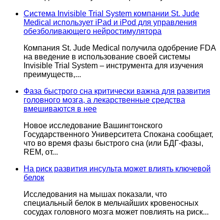
Система Invisible Trial System компании St. Jude
Medical использует iPad и iPod для управления
обезболивающего нейростимулятора
Компания St. Jude Medical получила одобрение FDA
на введение в использование своей системы
Invisible Trial System – инструмента для изучения
преимуществ,...
Фаза быстрого сна критически важна для развития
головного мозга, а лекарственные средства
вмешиваются в нее
Новое исследование Вашингтонского
Государственного Университета Спокана сообщает,
что во время фазы быстрого сна (или БДГ-фазы,
REM, от...
На риск развития инсульта может влиять ключевой
белок
Исследования на мышах показали, что
специальный белок в мельчайших кровеносных
сосудах головного мозга может повлиять на риск...