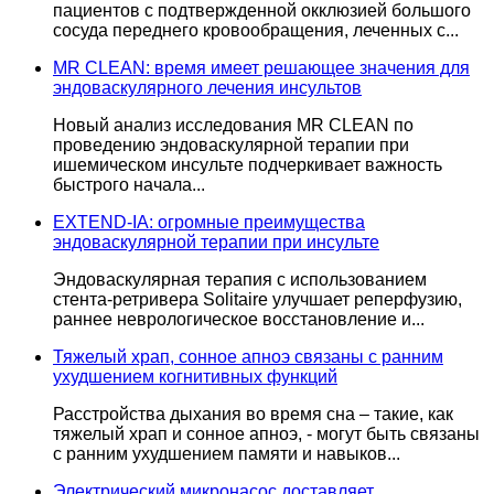
пациентов с подтвержденной окклюзией большого
сосуда переднего кровообращения, леченных с...
MR CLEAN: время имеет решающее значения для
эндоваскулярного лечения инсультов
Новый анализ исследования MR CLEAN по
проведению эндоваскулярной терапии при
ишемическом инсульте подчеркивает важность
быстрого начала...
EXTEND-IA: огромные преимущества
эндоваскулярной терапии при инсульте
Эндоваскулярная терапия с использованием
стента-ретривера Solitaire улучшает реперфузию,
раннее неврологическое восстановление и...
Тяжелый храп, сонное апноэ связаны с ранним
ухудшением когнитивных функций
Расстройства дыхания во время сна – такие, как
тяжелый храп и сонное апноэ, - могут быть связаны
с ранним ухудшением памяти и навыков...
Электрический микронасос доставляет