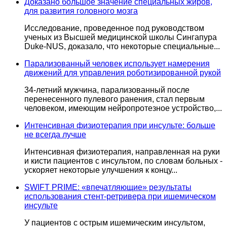
Доказано большое значение специальных жиров,
для развития головного мозга
Исследование, проведенное под руководством
ученых из Высшей медицинской школы Сингапура
Duke-NUS, доказало, что некоторые специальные...
Парализованный человек использует намерения
движений для управления роботизированной рукой
34-летний мужчина, парализованный после
перенесенного пулевого ранения, стал первым
человеком, имеющим нейропротезное устройство,...
Интенсивная физиотерапия при инсульте: больше
не всегда лучше
Интенсивная физиотерапия, направленная на руки
и кисти пациентов с инсультом, по словам больных -
ускоряет некоторые улучшения к концу...
SWIFT PRIME: «впечатляющие» результаты
использования стент-ретривера при ишемическом
инсульте
У пациентов с острым ишемическим инсультом,