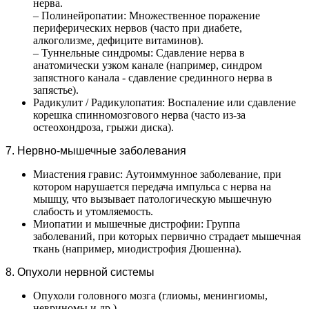
нерва.
– Полинейропатии: Множественное поражение
периферических нервов (часто при диабете,
алкоголизме, дефиците витаминов).
– Туннельные синдромы: Сдавление нерва в
анатомически узком канале (например, синдром
запястного канала - сдавление срединного нерва в
запястье).
Радикулит / Радикулопатия: Воспаление или сдавление
корешка спинномозгового нерва (часто из-за
остеохондроза, грыжи диска).
7. Нервно-мышечные заболевания
Миастения гравис: Аутоиммунное заболевание, при
котором нарушается передача импульса с нерва на
мышцу, что вызывает патологическую мышечную
слабость и утомляемость.
Миопатии и мышечные дистрофии: Группа
заболеваний, при которых первично страдает мышечная
ткань (например, миодистрофия Дюшенна).
8. Опухоли нервной системы
Опухоли головного мозга (глиомы, менингиомы,
невриномы и др.).