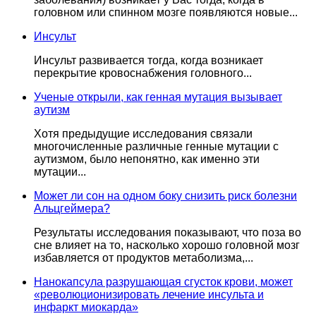
головном или спинном мозге появляются новые...
Инсульт
Инсульт развивается тогда, когда возникает
перекрытие кровоснабжения головного...
Ученые открыли, как генная мутация вызывает
аутизм
Хотя предыдущие исследования связали
многочисленные различные генные мутации с
аутизмом, было непонятно, как именно эти
мутации...
Может ли сон на одном боку снизить риск болезни
Альцгеймера?
Результаты исследования показывают, что поза во
сне влияет на то, насколько хорошо головной мозг
избавляется от продуктов метаболизма,...
Нанокапсула разрушающая сгусток крови, может
«революционизировать лечение инсульта и
инфаркт миокарда»