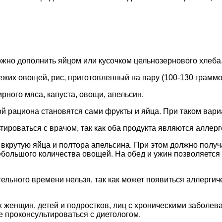
можно дополнить яйцом или кусочком цельнозернового хлеба
жих овощей, рис, приготовленный на пару (100-130 граммов
рного мяса, капуста, овощи, апельсин.
ой рациона становятся сами фрукты и яйца. При таком вари
ьтироваться с врачом, так как оба продукта являются аллер
крутую яйца и полтора апельсина. При этом должно получа
ебольшого количества овощей. На обед и ужин позволяется
ельного времени нельзя, так как может появиться аллергич
 женщин, детей и подростков, лиц с хроническими заболев
е проконсультироваться с диетологом.