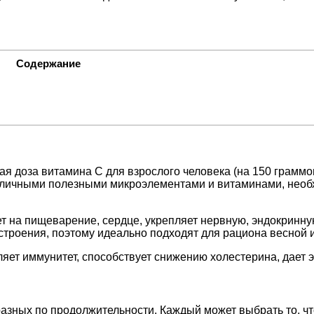
Содержание
чная доза витамина C для взрослого человека (на 150 грам
азличными полезными микроэлементами и витаминами, необх
т на пищеварение, сердце, укрепляет нервную, эндокринну
строения, поэтому идеально подходят для рациона весной 
ляет иммунитет, способствует снижению холестерина, дает 
азных по продолжительности. Каждый может выбрать то, что