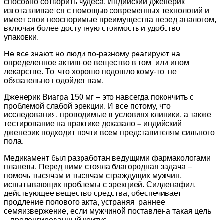
способно сотворить чудеса. Индийский дженерик
изготавливается с помощью современных технологий и
имеет свои неоспоримые преимущества перед аналогом,
включая более доступную стоимость и удобство
упаковки.
Не все знают, но люди по-разному реагируют на
определенное активное вещество в том или ином
лекарстве. То, что хорошо подошло кому-то, не
обязательно подойдет вам.
Дженерик Виагра 150 мг
–
это навсегда покончить с
проблемой слабой эрекции. И все потому, что
исследования, проводимые в условиях клиники, а также
тестирование на практике доказало
–
индийский
дженерик подходит почти всем представителям сильного
пола.
Медикамент был разработан ведущими фармакологами
планеты. Перед ними стояла благородная задача –
помочь тысячам и тысячам страждущих мужчин,
испытывающих проблемы с эрекцией. Силденафил,
действующее вещество средства, обеспечивает
продление полового акта, устраняя раннее
семяизвержение, если мужчиной поставлена такая цель
– пролонгированный коитус.