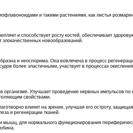
лавоноидами и такими растениями, как листья розмарина, 
пляет и способствует росту костей, обеспечивает здоровую
от злокачественных новообразований.
бразна и неоспорима. Она вовлечена в процесс регенерац
судов более эластичными, участвует в процессах окислени
 в организме. Улучшает проведение нервных импульсов по 
толяющим свойствами.
готворно влияет на зрение, улучшая его остроту, защищая 
еза и регенерации тканей.
и мышц, для нормального функционирования периферическ
лобина.