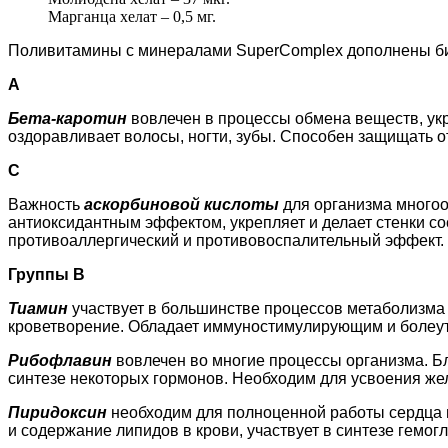
Марганца хелат – 0,5 мг.
Поливитамины с минералами SuperComplex дополнены биоф
А
Бета-каротин
вовлечен в процессы обмена веществ, укре
оздоравливает волосы, ногти, зубы. Способен защищать 
С
Важность
аскорбиновой кислоты
для организма многоо
антиоксидантным эффектом, укрепляет и делает стенки со
противоаллергический и противовоспалительный эффект.
Группы В
Тиамин
участвует в большинстве процессов метаболизма
кроветворение. Обладает иммуностимулирующим и болеу
Рибофлавин
вовлечен во многие процессы организма. Бла
синтезе некоторых гормонов. Необходим для усвоения жел
Пиридоксин
необходим для полноценной работы сердца 
и содержание липидов в крови, участвует в синтезе гемог