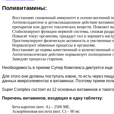
Поливитамины:
Восстановят сниженный иммунитет в осенне-весенний пе
Антиоксидантное и детоксикационное действие витамино
препаратов или других токсических веществ. Поможет в
Стабилизируют функции нервной системы, снижая раздра
Повысят тонус организма, придадут сил и хорошего наст
Простимулируют физическую активность и умственные 
Нормализуют обменные процессы в организме.
Восстановят до нормы качественный и количественный с
Антигипоксическое действие нормализует полноценное п
Замедлят процессы старения.
Необходимость в приеме Супер Комплекса диктуется еще 
Для этого они должны поступать извне, то есть через пи
данных микроэлементах и витаминах. Поэтому прием пол
Super Complex состоит из 12 основных витаминов и таког
Перечень витаминов, входящих в одну таблетку:
Бета-каротин (вит. А) – 2500 ME.
Аскорбиновая кислота (вит. С) – 90 мг.