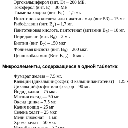
Эргокальциферол (вит. D) – 200 ME.
Токоферол (вит. Е) – 30 ME.
Тиамина хлорид (вит. В
) – 1,5 мг.
1
Никотиновая кислота или никотинамид (вит.B3) – 15 мг.
Рибофлавин (вит. В
) – 1,7 мг.
2
Пантотеновая кислота, пантотенат (витамин В
) – 10 мг.
5
Пиридоксин (вит. В
) – 2 мг.
6
Биотин (вит. B
) – 150 мкг.
7
Фолиевая кислота (вит. B
) – 200 мкг.
9
Цианокобаламин (Вит. В
) – 6 мкг.
12
Микроэлементы, содержащиеся в одной таблетке:
Фумарат железа – 7,5 мг.
Кальций (дикальцийфосфат, d-кальцийпантотенат) – 125 м
Дикальцийфосфат или фосфор – 90 мг.
Йодид калия – 75 мкг.
Магния оксид — 50 мг.
Оксид цинка – 7,5 мг.
Калия иодид – 25 мг.
Селена хелат – 25 мкг.
Меди глюконат – 1 мг.
Хрома хелат – 50 мкг.
Молибдена хелат – 37 мкг.