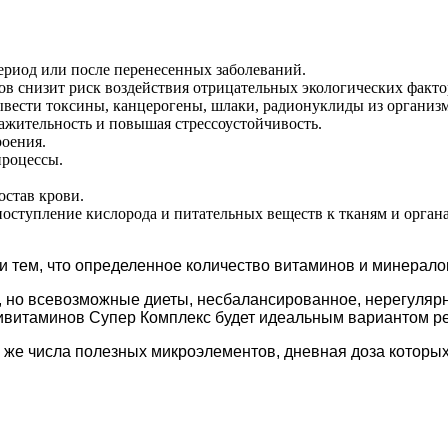
риод или после перенесенных заболеваний.
в снизит риск воздействия отрицательных экологических факто
ывести токсины, канцерогены, шлаки, радионуклиды из организм
жительность и повышая стрессоустойчивость.
роения.
процессы.
остав крови.
оступление кислорода и питательных веществ к тканям и орган
и тем, что определенное количество витаминов и минерало
щу, но всевозможные диеты, несбалансированное, нерегуляр
ивитаминов Супер Комплекс будет идеальным вариантом р
о же числа полезных микроэлементов, дневная доза которы