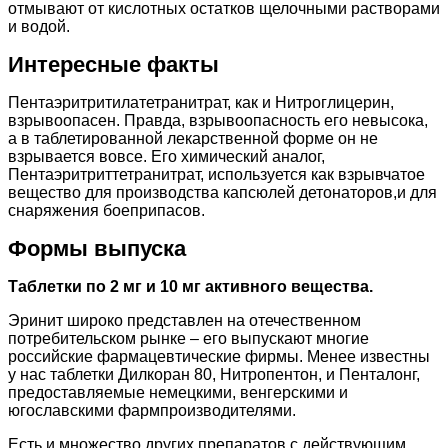
отмывают от кислотных остатков щелочными растворами
и водой.
Интересные факты
Пентаэритритилатетранитрат, как и Нитроглицерин,
взрывоопасен. Правда, взрывоопасность его невысока,
а в таблетированной лекарственной форме он не
взрывается вовсе. Его химический аналог,
Пентаэритриттетранитрат, используется как взрывчатое
вещество для производства капсюлей детонаторов,и для
снаряжения боеприпасов.
Формы выпуска
Таблетки по 2 мг и 10 мг активного вещества.
Эринит широко представлен на отечественном
потребительском рынке – его выпускают многие
российские фармацевтические фирмы. Менее известны
у нас таблетки Дилкоран 80, Нитропентон, и Пенталонг,
предоставляемые немецкими, венгерскими и
югославскими фармпроизводителями.
Есть и множество других препаратов с действующим