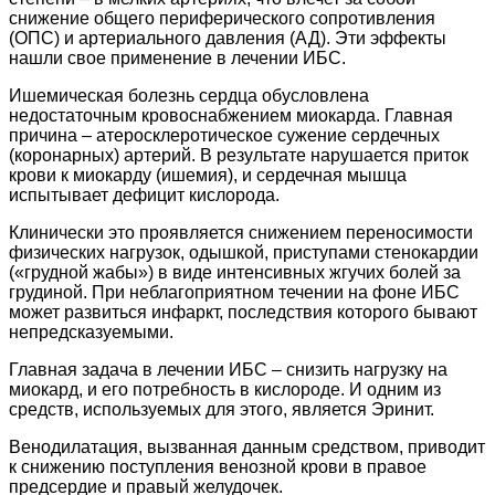
снижение общего периферического сопротивления
(ОПС) и артериального давления (АД). Эти эффекты
нашли свое применение в лечении ИБС.
Ишемическая болезнь сердца обусловлена
недостаточным кровоснабжением миокарда. Главная
причина – атеросклеротическое сужение сердечных
(коронарных) артерий. В результате нарушается приток
крови к миокарду (ишемия), и сердечная мышца
испытывает дефицит кислорода.
Клинически это проявляется снижением переносимости
физических нагрузок, одышкой, приступами стенокардии
(«грудной жабы») в виде интенсивных жгучих болей за
грудиной. При неблагоприятном течении на фоне ИБС
может развиться инфаркт, последствия которого бывают
непредсказуемыми.
Главная задача в лечении ИБС – снизить нагрузку на
миокард, и его потребность в кислороде. И одним из
средств, используемых для этого, является Эринит.
Венодилатация, вызванная данным средством, приводит
к снижению поступления венозной крови в правое
предсердие и правый желудочек.