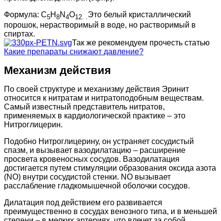
Формула: C
H
N
O
Это белый кристаллический
5
8
4
12
. .
порошок, нерастворимый в воде, но растворимый в
спиртах.
Так же рекомендуем прочесть статью
Какие препараты снижают давление?
Механизм действия
По своей структуре и механизму действия Эринит
относится к нитратам и нитратоподобным веществам.
Самый известный представитель нитратов,
применяемых в кардиологической практике – это
Нитроглицерин.
Подобно Нитроглицерину, он устраняет сосудистый
спазм, и вызывает вазодилатацию – расширение
просвета кровеносных сосудов. Вазодилатация
достигается путем стимуляции образования оксида азота
(NO) внутри сосудистой стенки. NO вызывает
расслабление гладкомышечной оболочки сосудов.
Дилатация под действием его развивается
преимущественно в сосудах венозного типа, и в меньшей
степени – в мелких артериях, что влечет за собой