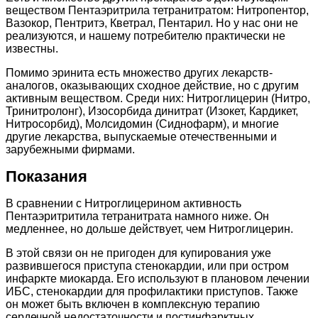
веществом Пентаэритрила тетранитратом: Нитропентор,
Вазокор, Пентритэ, Кветрал, Пентарил. Но у нас они не
реализуются, и нашему потребителю практически не
известны.
Помимо эринита есть множество других лекарств-
аналогов, оказывающих сходное действие, но с другим
активным веществом. Среди них: Нитроглицерин (Нитро,
Тринитролонг), Изосорбида динитрат (Изокет, Кардикет,
Нитросорбид), Молсидомин (Сиднофарм), и многие
другие лекарства, выпускаемые отечественными и
зарубежными фирмами.
Показания
В сравнении с Нитроглицерином активность
Пентаэритритила тетранитрата намного ниже. Он
медленнее, но дольше действует, чем Нитроглицерин.
В этой связи он не пригоден для купирования уже
развившегося приступа стенокардии, или при остром
инфаркте миокарда. Его используют в плановом лечении
ИБС, стенокардии для профилактики приступов. Также
он может быть включен в комплексную терапию
сердечной недостаточности и постинфарктных