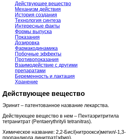
Действующее вещество
Механизм действия
История создания
Технология синтеза
Интересные факты
Формы выпуска
Показания
Дозировка
Фармакодинамика
Побочные эффекты
Противопоказания
Взаимодействие с другими
препаратами
Беременность и лактация
Хранение
Действующее вещество
Эринит – патентованное название лекарства.
Действующее вещество в нем – Пентаэритритила
тетранитрат (Pentaerythrityli tetranitras).
Химическое название: 2,2-Бис/(нитроокси)метил/-1,3-
пропандиола динитрат(эфир).