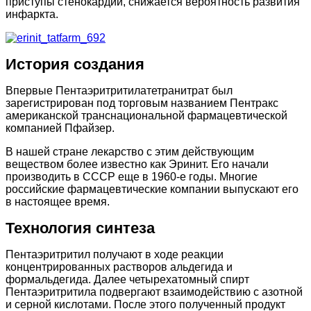
приступы стенокардии, снижается вероятность развития
инфаркта.
История создания
Впервые Пентаэритритилатетранитрат был
зарегистрирован под торговым названием Пентракс
американской транснациональной фармацевтической
компанией Пфайзер.
В нашей стране лекарство с этим действующим
веществом более известно как Эринит. Его начали
производить в СССР еще в 1960-е годы. Многие
российские фармацевтические компании выпускают его
в настоящее время.
Технология синтеза
Пентаэритритил получают в ходе реакции
концентрированных растворов альдегида и
формальдегида. Далее четырехатомный спирт
Пентаэритритила подвергают взаимодействию с азотной
и серной кислотами. После этого полученный продукт