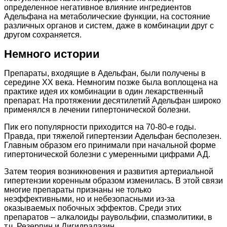
определенное негативное влияние ингредиентов
Адельфана на метаболические функции, на состояние
различных органов и систем, даже в комбинации друг с
другом сохраняется.
Немного истории
Препараты, входящие в Адельфан, были получены в
середине ХХ века. Немногим позже была воплощена на
практике идея их комбинации в один лекарственный
препарат. На протяжении десятилетий Адельфан широко
применялся в лечении гипертонической болезни.
Пик его популярности приходится на 70-80-е годы.
Правда, при тяжелой гипертензии Адельфан бесполезен.
Главным образом его принимали при начальной форме
гипертонической болезни с умеренными цифрами АД.
Затем теория возникновения и развития артериальной
гипертензии коренным образом изменилась. В этой связи
многие препараты признаны не только
неэффективными, но и небезопасными из-за
оказываемых побочных эффектов. Среди этих
препаратов – алкалоиды раувольфии, спазмолитики, в
т.ч. Резерпин и Дигидралазин.