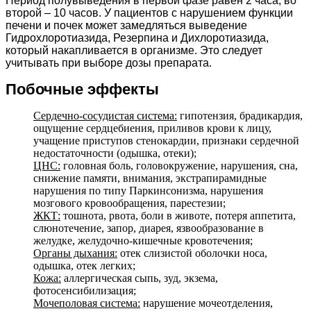
Период полувыведения в первой фазе равен 2 часа, во
второй – 10 часов. У пациентов с нарушением функции
печени и почек может замедляться выведение
Гидрохлоротиазида, Резерпина и Дихлоротиазида,
который накапливается в организме. Это следует
учитывать при выборе дозы препарата.
Побочные эффекты
Сердечно-сосудистая система:
гипотензия, брадикардия,
ощущение сердцебиения, приливов крови к лицу,
учащение приступов стенокардии, признаки сердечной
недостаточности (одышка, отеки);
ЦНС:
головная боль, головокружение, нарушения, сна,
снижение памяти, внимания, экстрапирамидные
нарушения по типу Паркинсонизма, нарушения
мозгового кровообращения, парестезии;
ЖКТ:
тошнота, рвота, боли в животе, потеря аппетита,
слюнотечение, запор, диарея, язвообразование в
желудке, желудочно-кишечные кровотечения;
Органы дыхания:
отек слизистой оболочки носа,
одышка, отек легких;
Кожа:
аллергическая сыпь, зуд, экзема,
фотосенсибилизация;
Мочеполовая система:
нарушение мочеотделения,