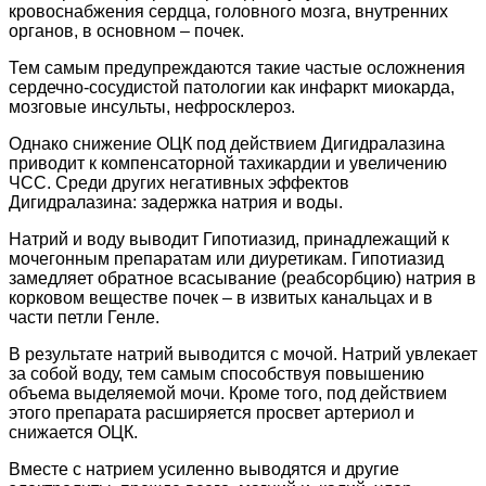
кровоснабжения сердца, головного мозга, внутренних
органов, в основном – почек.
Тем самым предупреждаются такие частые осложнения
сердечно-сосудистой патологии как инфаркт миокарда,
мозговые инсульты, нефросклероз.
Однако снижение ОЦК под действием Дигидралазина
приводит к компенсаторной тахикардии и увеличению
ЧСС. Среди других негативных эффектов
Дигидралазина: задержка натрия и воды.
Натрий и воду выводит Гипотиазид, принадлежащий к
мочегонным препаратам или диуретикам. Гипотиазид
замедляет обратное всасывание (реабсорбцию) натрия в
корковом веществе почек – в извитых канальцах и в
части петли Генле.
В результате натрий выводится с мочой. Натрий увлекает
за собой воду, тем самым способствуя повышению
объема выделяемой мочи. Кроме того, под действием
этого препарата расширяется просвет артериол и
снижается ОЦК.
Вместе с натрием усиленно выводятся и другие