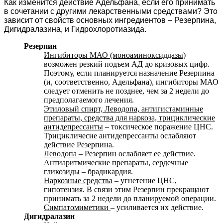
Как изменится действие Адельфана, если его принимать
в сочетании с другими лекарственными средствами? Это
зависит от свойств основных ингредиентов – Резерпина,
Дигидралазина, и Гидрохлоротиазида.
Резерпин
Ингибиторы МАО (моноаминоксиддазы)
–
возможен резкий подъем АД до кризовых цифр.
Поэтому, если планируется назначение Резерпина
(и, соответственно, Адельфана), ингибиторы МАО
следует отменить не позднее, чем за 2 недели до
предполагаемого лечения.
Этиловый спирт, Леводопа, антигистаминные
препараты, средства для наркоза, трициклические
антидепрессанты
– токсическое поражение ЦНС.
Трицикличесие антидепрессанты ослабляют
действие Резерпина.
Леводопа
– Резерпин ослабляет ее действие.
Антиаритмические препараты, сердечные
гликозиды
– брадикардия.
Наркозные средства
– угнетение ЦНС,
гипотензия. В связи этим Резерпин прекращают
принимать за 2 недели до планируемой операции.
Симпатомиметики
– усиливается их действие.
Дигидралазин