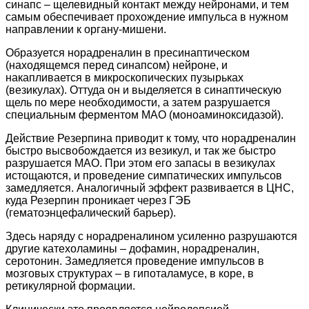
синапс – щелевидный контакт между нейронами, и тем
самым обеспечивает прохождение импульса в нужном
направлении к органу-мишени.
Образуется норадреналин в пресинаптическом
(находящемся перед синапсом) нейроне, и
накапливается в микроскопических пузырьках
(везикулах). Оттуда он и выделяется в синаптическую
щель по мере необходимости, а затем разрушается
специальным ферментом МАО (моноаминоксидазой).
Действие Резерпина приводит к тому, что норадреналин
быстро высвобождается из везикул, и так же быстро
разрушается МАО. При этом его запасы в везикулах
истощаются, и проведение симпатических импульсов
замедляется. Аналогичный эффект развивается в ЦНС,
куда Резерпин проникает через ГЭБ
(гематоэнцефалический барьер).
Здесь наряду с норадреналином усиленно разрушаются
другие катехоламины – дофамин, норадреналин,
серотонин. Замедляется проведение импульсов в
мозговых структурах – в гипоталамусе, в коре, в
ретикулярной формации.