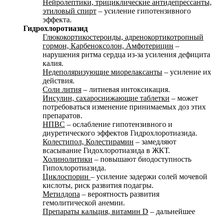
Нейролептики, трициклические антидепрессанты,
этиловый спирт
– усиление гипотензивного
эффекта.
Гидрохлоротиазид
Глюкокортикостероиды, адренокортикотропный
гормон, Карбеноксолон, Амфотерицин
–
нарушения ритма сердца из-за усиления дефицита
калия.
Недеполяризующие миорелаксанты
– усиление их
действия.
Соли лития
– литиевая интоксикация.
Инсулин, сахароснижающие таблетки
– может
потребоваться изменение принимаемых доз этих
препаратов.
НПВС
– ослабление гипотензивного и
диуретического эффектов Гидрохлоротиазида.
Колестипол, Колестирамин
– замедляют
всасывание Гидохлоротиазида в ЖКТ.
Холинолитики
– повышают биодоступность
Гипохлоротиазида.
Циклоспорин
– усиление задержи солей мочевой
кислоты, риск развития подагры.
Метилдопа
– вероятность развития
гемолитической анемии.
Препараты кальция, витамин
D
– дальнейшее