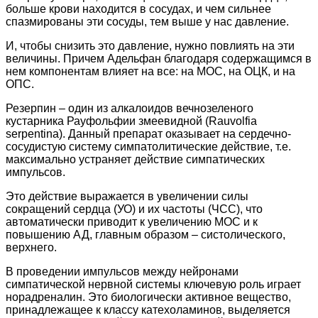
больше крови находится в сосудах, и чем сильнее
спазмированы эти сосуды, тем выше у нас давление.
И, чтобы снизить это давление, нужно повлиять на эти
величины. Причем Адельфан благодаря содержащимся в
нем компонентам влияет на все: на МОС, на ОЦК, и на
ОПС.
Резерпин – один из алкалоидов вечнозеленого
кустарника Рауфольфии змеевидной (Rauvolfia
serpentina). Данный препарат оказывает на сердечно-
сосудистую систему симпатолитические действие, т.е.
максимально устраняет действие симпатических
импульсов.
Это действие выражается в увеличении силы
сокращений сердца (УО) и их частоты (ЧСС), что
автоматически приводит к увеличению МОС и к
повышению АД, главным образом – систолического,
верхнего.
В проведении импульсов между нейронами
симпатической нервной системы ключевую роль играет
норадреналин. Это биологически активное вещество,
принадлежащее к классу катехоламинов, выделяется