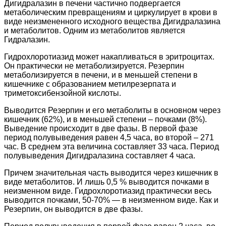
Дигидралазин в печени частично подвергается
метаболическим превращениям и циркулирует в крови в
виде неизмененного исходного вещества Дигидралазина
и метаболитов. Одним из метаболитов является
Гидралазин.
Гидрохлоротиазид может накапливаться в эритроцитах.
Он практически не метаболизируется. Резерпин
метаболизируется в печени, и в меньшей степени в
кишечнике с образованием метилрезерпата и
триметоксибензойной кислоты.
Выводится Резерпин и его метаболиты в основном через
кишечник (62%), и в меньшей степени – почками (8%).
Выведение происходит в две фазы. В первой фазе
период полувыведения равен 4,5 часа, во второй – 271
час. В среднем эта величина составляет 33 часа. Период
полувыведения Дигидралазина составляет 4 часа.
Причем значительная часть выводится через кишечник в
виде метаболитов. И лишь 0,5 % выводится почками в
неизменном виде. Гидрохлоротиазид практически весь
выводится почками, 50-70% — в неизменном виде. Как и
Резерпин, он выводится в две фазы.