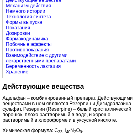
Действующие вещества
Механизм действия
Немного истории
Технология синтеза
Формы выпуска
Показания
Дозировки
Фармакодинамика
Побочные эффекты
Противопоказания
Взаимодействие с другими
лекарственными препаратами
Беременность лактация
Хранение
Действующие вещества
Адельфан – комбинированный препарат. Действующими
веществами в нем являются Резерпин и Дигидралазина
сульфат. Резерпин (Reserpine) – белый кристаллический
порошок, плохо растворимый в воде, и хорошо
растворимый в хлороформе и в уксусной кислоте.
Химическая формула: C
H
N
O
.
33
40
2
9