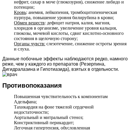
нефрит, сахар в моче (глюкозурия), снижение либидо и
потенции;
Кровь
: анемия, лейкопения, тромбоцитопеническая
пурпура, повышение уровня билирубина в крови;
Обмен веществ
: дефицит натрия, калия, магния,
хлоридов в организме, увеличение уровня кальция,
глюкозы, мочевой кислоты, сдвиг кислотно-основного
состояния в щелочную сторону;
Органы чувств:
слезотечение, снижение остроты зрения
и слуха.
Данные побочные эффекты наблюдаются редко, намного
реже, чем у каждого из препаратов (Резерпина,
Дигидралазина и Гипотиазида), взятых в отдельности.
Противопоказания
Повышенная чувствительность к компонентам
Адельфана;
Тахикардия на фоне тяжелой сердечной
недостаточности;
Аортальный и митральный стеноз;
Констриктивный перикардит;
Легочная гипертензия, обусловленная