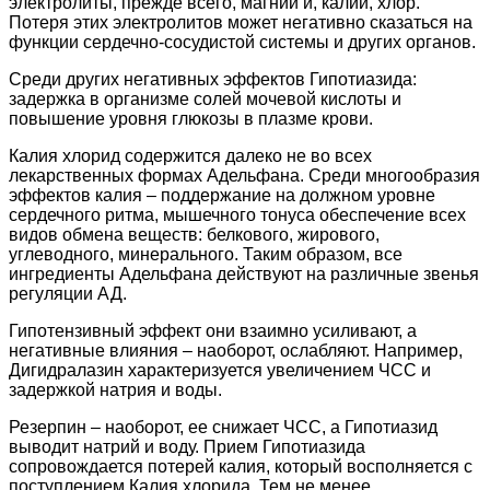
электролиты, прежде всего, магний и, калий, хлор.
Потеря этих электролитов может негативно сказаться на
функции сердечно-сосудистой системы и других органов.
Среди других негативных эффектов Гипотиазида:
задержка в организме солей мочевой кислоты и
повышение уровня глюкозы в плазме крови.
Калия хлорид содержится далеко не во всех
лекарственных формах Адельфана. Среди многообразия
эффектов калия – поддержание на должном уровне
сердечного ритма, мышечного тонуса обеспечение всех
видов обмена веществ: белкового, жирового,
углеводного, минерального. Таким образом, все
ингредиенты Адельфана действуют на различные звенья
регуляции АД.
Гипотензивный эффект они взаимно усиливают, а
негативные влияния – наоборот, ослабляют. Например,
Дигидралазин характеризуется увеличением ЧСС и
задержкой натрия и воды.
Резерпин – наоборот, ее снижает ЧСС, а Гипотиазид
выводит натрий и воду. Прием Гипотиазида
сопровождается потерей калия, который восполняется с
поступлением Калия хлорида. Тем не менее,