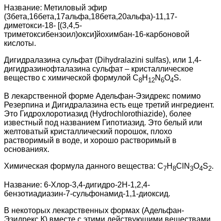
Название: Метиловый эфир
(3бета,16бета,17альфа,18бета,20альфа)-11,17-
диметокси-18- [(3,4,5-
триметоксибензоил)окси]йохимбан-16-карбоновой
кислоты.
Дигидралазина сульфат (Dihydralazini sulfas), или 1,4-
дигидразинофталазина сульфат – кристаллическое
вещество с химической формулой C
H
N
O
S.
8
12
6
4
В лекарственной форме Адельфан-Эзидрекс помимо
Резерпина и Дигидралазина есть еще третий ингредиент.
Это Гидрохлоротиазид (Hydrochlorothiazide), более
известный под названием Гипотиазид. Это белый или
желтоватый кристаллический порошок, плохо
растворимый в воде, и хорошо растворимый в
основаниях.
Химическая формула данного вещества: C
H
ClN
O
S
.
7
8
3
4
2
Название: 6-Хлор-3,4-дигидро-2Н-1,2,4-
бензотиадиазин-7-сульфонамид-1,1-диоксид.
В некоторых лекарственных формах (Адельфан-
Эзидрекс К) вместе с этими действующими веществами