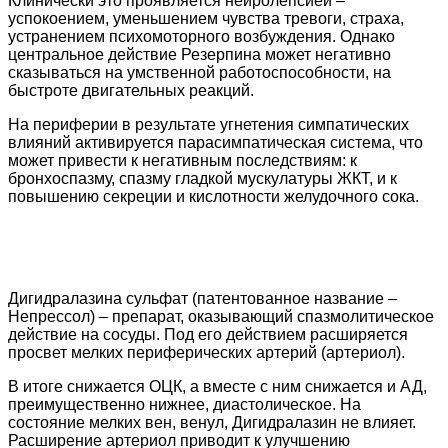
Клинически это проявляется нейролепсией –
успокоением, уменьшением чувства тревоги, страха,
устранением психомоторного возбуждения. Однако
центральное действие Резерпина может негативно
сказываться на умственной работоспособности, на
быстроте двигательных реакций.
На периферии в результате угнетения симпатических
влияний активируется парасимпатическая система, что
может привести к негативным последствиям: к
бронхоспазму, спазму гладкой мускулатуры ЖКТ, и к
повышению секреции и кислотности желудочного сока.
Дигидралазина сульфат (патентованное название –
Непрессол) – препарат, оказывающий спазмолитическое
действие на сосуды. Под его действием расширяется
просвет мелких периферических артерий (артериол).
В итоге снижается ОЦК, а вместе с ним снижается и АД,
преимущественно нижнее, диастолическое. На
состояние мелких вен, венул, Дигидралазин не влияет.
Расширение артериол приводит к улучшению