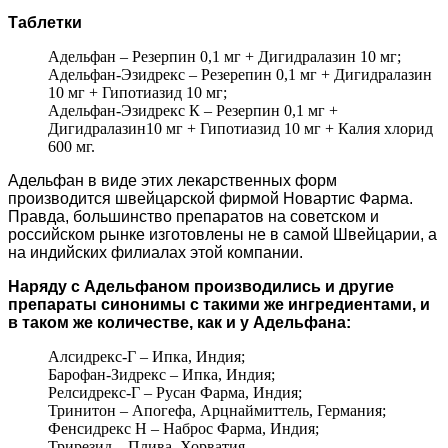
Таблетки
Адельфан – Резерпин 0,1 мг + Дигидралазин 10 мг;
Адельфан-Эзидрекс – Резерепин 0,1 мг + Дигидралазин
10 мг + Гипотиазид 10 мг;
Адельфан-Эзидрекс К – Резерпин 0,1 мг +
Дигидралазин10 мг + Гипотиазид 10 мг + Калия хлорид
600 мг.
Адельфан в виде этих лекарственных форм
производится швейцарской фирмой Новартис Фарма.
Правда, большинство препаратов на советском и
российском рынке изготовлены не в самой Швейцарии, а
на индийских филиалах этой компании.
Наряду с Адельфаном производились и другие
препараты синонимы с такими же ингредиентами, и
в таком же количестве, как и у Адельфана:
Алсидрекс-Г – Ипка, Индия;
Барофан-Зидрекс – Ипка, Индия;
Релсидрекс-Г – Русан Фарма, Индия;
Тринитон – Апогефа, Арцнаймиттель, Германия;
Фенсидрекс Н – Наброс Фарма, Индия;
Трирезид – Плива, Хорватия.