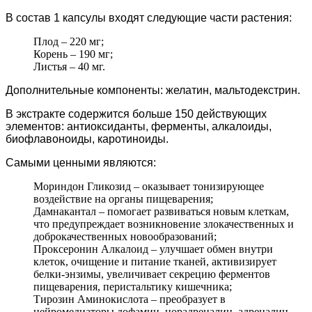
В состав 1 капсулы входят следующие части растения:
Плод – 220 мг;
Корень – 190 мг;
Листья – 40 мг.
Дополнительные компоненты: желатин, мальтодекстрин.
В экстракте содержится больше 150 действующих
элементов: антиоксиданты, ферменты, алкалоиды,
биофлавоноиды, каротиноиды.
Самыми ценными являются:
Мориндон Гликозид – оказывает тонизирующее
воздействие на органы пищеварения;
Дамнакантал – помогает развиваться новым клеткам,
что предупреждает возникновение злокачественных и
доброкачественных новообразований;
Проксеронин Алкалоид – улучшает обмен внутри
клеток, очищение и питание тканей, активизирует
белки-энзимы, увеличивает секрецию ферментов
пищеварения, перистальтику кишечника;
Тирозин Аминокислота – преобразует в
нейромедиаторы дофамин, норадреналин, адреналин.