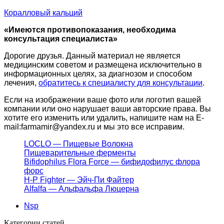
Коралловый кальций
«Имеются противопоказания, необходима
консультация специалиста»
Дорогие друзья. Данный материал не является
медицинским советом и размещена исключительно в
информационных целях, за диагнозом и способом
лечения,
обратитесь к специалисту для консультации
.
Если на изображении ваше фото или логотип вашей
компании или оно нарушает ваши авторские права. Вы
хотите его изменить или удалить, напишите нам на E-
mail:farmamir@yandex.ru и мы это все исправим.
LOCLO — Пищевые Волокна
Пищеварительные ферменты
Bifidophilus Flora Force — бифидофилус флора
форс
H-P Fighter — Эйч-Пи Файтер
Alfalfa — Альфальфа Люцерна
Nsp
Категории статей