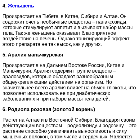
4.
Женьшень
Произрастает на Тибете, в Китае, Сибири и Алтае. Он
содержит очень необычные вещества – панаксозиды,
которые стимулируют аппетит и вызывают набор массы
тела. Так же женьшень оказывает благоприятное
воздействие на печень. Однако тонизирующий эффект
этого препарата не так высок, как у других.
5. Аралия маньчжурская
Произрастает в на Дальнем Востоке России, Китае и
Маньчжурии. Аралия содержит группе веществ –
аралозидов, которые обладают разнообразным
общеукрепляющим действием на организм. Но
значительнее всего аралия влияет на обмен глюкозы, что
позволяет использовать ее при диабетических
заболеваниях и при наборе массы тела детей.
6. Родиола розовая (золотой корень)
Растет на Алтае и в Восточной Сибири. Благодаря своим
действующим веществам – родиолизиду и родозину – это
растение способно увеличивать выносливость и силу
мышечных волокон, в том числе и сердечных. Является