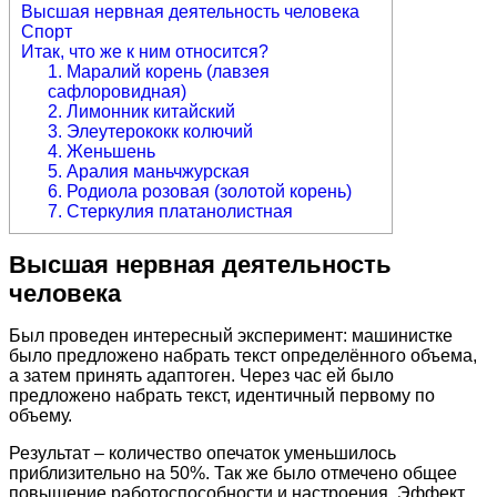
Высшая нервная деятельность человека
Спорт
Итак, что же к ним относится?
1. Маралий корень (лавзея
сафлоровидная)
2. Лимонник китайский
3. Элеутерококк колючий
4. Женьшень
5. Аралия маньчжурская
6. Родиола розовая (золотой корень)
7. Стеркулия платанолистная
Высшая нервная деятельность
человека
Был проведен интересный эксперимент: машинистке
было предложено набрать текст определённого объема,
а затем принять адаптоген. Через час ей было
предложено набрать текст, идентичный первому по
объему.
Результат – количество опечаток уменьшилось
приблизительно на 50%. Так же было отмечено общее
повышение работоспособности и настроения. Эффект