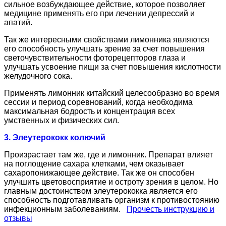
сильное возбуждающее действие, которое позволяет
медицине применять его при лечении депрессий и
апатий.
Так же интересными свойствами лимонника являются
его способность улучшать зрение за счет повышения
светочувствительности фоторецепторов глаза и
улучшать усвоение пищи за счет повышения кислотности
желудочного сока.
Применять лимонник китайский целесообразно во время
сессии и период соревнований, когда необходима
максимальная бодрость и концентрация всех
умственных и физических сил.
3. Элеутерококк колючий
Произрастает там же, где и лимонник. Препарат влияет
на поглощение сахара клетками, чем оказывает
сахаропонижающее действие. Так же он способен
улучшить цветовосприятие и остроту зрения в целом. Но
главным достоинством элеутерококка является его
способность подготавливать организм к противостоянию
инфекционным заболеваниям.
Прочесть инструкцию и
отзывы