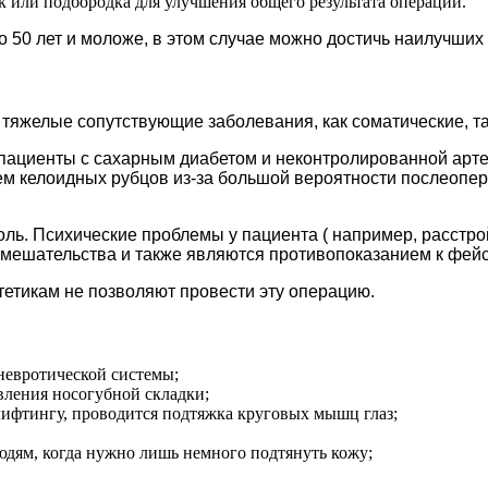
к или подбородка для улучшения общего результата операции.
 50 лет и моложе, в этом случае можно достичь наилучших 
тяжелые сопутствующие заболевания, как соматические, та
пациенты с сахарным диабетом и неконтролированной арте
ем келоидных рубцов из-за большой вероятности послеопе
ь. Психические проблемы у пациента ( например, расстрой
мешательства и также являются противопоказанием к фейс
тетикам не позволяют провести эту операцию.
евротической системы;
вления носогубной складки;
ифтингу, проводится подтяжка круговых мышц глаз;
юдям, когда нужно лишь немного подтянуть кожу;