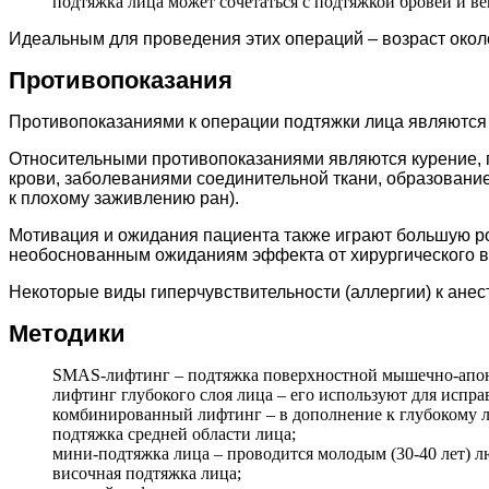
подтяжка лица может сочетаться с подтяжкой бровей и ве
Идеальным для проведения этих операций – возраст около
Противопоказания
Противопоказаниями к операции подтяжки лица являются 
Относительными противопоказаниями являются курение, 
крови, заболеваниями соединительной ткани, образовани
к плохому заживлению ран).
Мотивация и ожидания пациента также играют большую рол
необоснованным ожиданиям эффекта от хирургического в
Некоторые виды гиперчувствительности (аллергии) к анес
Методики
SMAS-лифтинг – подтяжка поверхностной мышечно-апон
лифтинг глубокого слоя лица – его используют для испра
комбинированный лифтинг – в дополнение к глубокому л
подтяжка средней области лица;
мини-подтяжка лица – проводится молодым (30-40 лет) л
височная подтяжка лица;