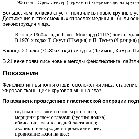
1906 год – Эрих Лексер (Германия) впервые сделал круг
Больше, чем полвека спустя, появились новые крупные ус
Достижения в этих смежных отраслях медицины были осн
реконструкция лица.
В конце 1960-х годов Ральф Миллард (США) описал удал
В 1970-х годах Т. Скууг (Швеция) и П. Тесьер (Франция
В конце 20 века (70-80-е года) хирурги (Леммон, Хамра, П
В 21 веке появились новые методы фейслифтинга: лайтли
Показания
Фейслифтинг выполняют для омоложения лица, старение ко
жировая ткань щек и круговая мышца глаз.
Показания к проведению пластической операции подт
глубокие складки по бокам рта и носа;
морщины рядом с глазами (гусячья ножка);
обвисание кожи в средней части лица;
двойной подбородок и провисание щек;
провисание кожи на шее;