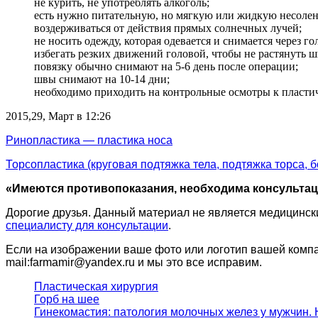
не курить, не употреблять алкоголь;
есть нужно питательную, но мягкую или жидкую несоле
воздерживаться от действия прямых солнечных лучей;
не носить одежду, которая одевается и снимается через го
избегать резких движений головой, чтобы не растянуть 
повязку обычно снимают на 5-6 день после операции;
швы снимают на 10-14 дни;
необходимо приходить на контрольные осмотры к пласти
2015,29, Март в 12:26
Ринопластика — пластика носа
Торсопластика (круговая подтяжка тела, подтяжка торса, 
«Имеются противопоказания, необходима консультац
Дорогие друзья. Данный материал не является медицинск
специалисту для консультации
.
Если на изображении ваше фото или логотип вашей компан
mail:farmamir@yandex.ru и мы это все исправим.
Пластическая хирургия
Горб на шее
Гинекомастия: патология молочных желез у мужчин. 