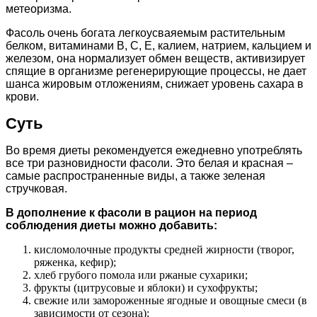
метеоризма.
Фасоль очень богата легкоусваяемым растительным
белком, витаминами B, C, E, калием, натрием, кальцием и
железом, она нормализует обмен веществ, активизирует
спящие в организме регенерирующие процессы, не дает
шанса жировым отложениям, снижает уровень сахара в
крови.
Суть
Во время диеты рекомендуется ежедневно употреблять
все три разновидности фасоли. Это белая и красная –
самые распространенные виды, а также зеленая
стручковая.
В дополнение к фасоли в рацион на период
соблюдения диеты можно добавить:
кисломолочные продукты средней жирности (творог,
ряженка, кефир);
хлеб грубого помола или ржаные сухарики;
фрукты (цитрусовые и яблоки) и сухофрукты;
свежие или замороженные ягодные и овощные смеси (в
зависимости от сезона);