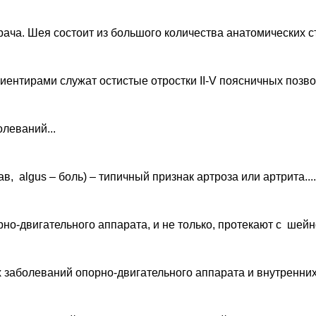
ча. Шея состоит из большого количества анатомических стр
нтирами служат остистые отростки II-V поясничных позвонко
леваний...
ав, algus – боль) – типичный признак артроза или артрита....
о-двигательного аппарата, и не только, протекают с шейно
 заболеваний опорно-двигательного аппарата и внутренних.