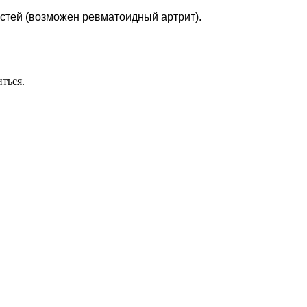
кистей (возможен ревматоидный артрит).
ться.