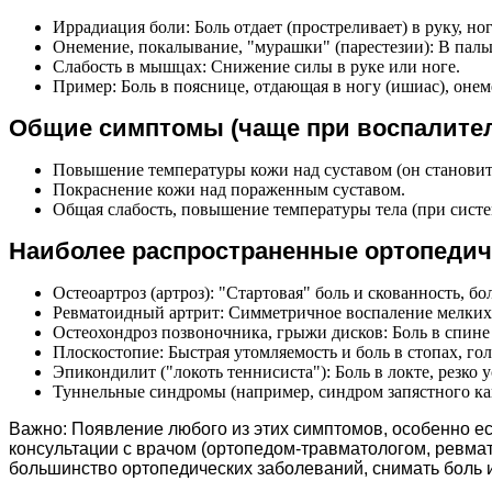
Иррадиация боли: Боль отдает (простреливает) в руку, но
Онемение, покалывание, "мурашки" (парестезии): В пальц
Слабость в мышцах: Снижение силы в руке или ноге.
Пример: Боль в пояснице, отдающая в ногу (ишиас), оне
Общие симптомы (чаще при воспалите
Повышение температуры кожи над суставом (он становит
Покраснение кожи над пораженным суставом.
Общая слабость, повышение температуры тела (при сист
Наиболее распространенные ортопедич
Остеоартроз (артроз): "Стартовая" боль и скованность, бо
Ревматоидный артрит: Симметричное воспаление мелких с
Остеохондроз позвоночника, грыжи дисков: Боль в спине
Плоскостопие: Быстрая утомляемость и боль в стопах, гол
Эпикондилит ("локоть теннисиста"): Боль в локте, резк
Туннельные синдромы (например, синдром запястного кана
Важно: Появление любого из этих симптомов, особенно е
консультации с врачом (ортопедом-травматологом, ревма
большинство ортопедических заболеваний, снимать боль 