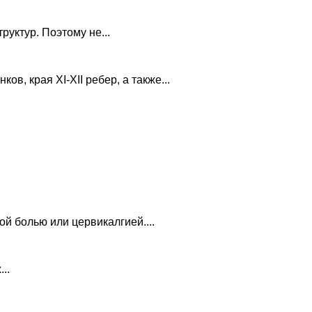
уктур. Поэтому не...
в, края XI-XII ребер, а также...
й болью или цервикалгией....
..