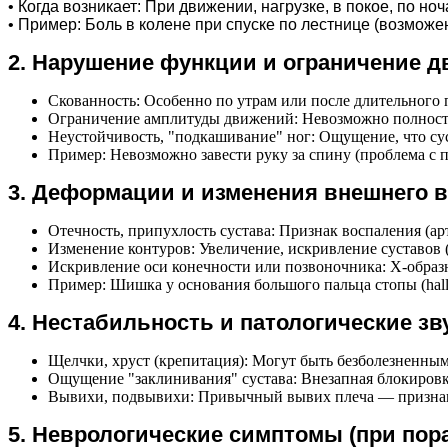
• Когда возникает: При движении, нагрузке, в покое, по но
• Пример: Боль в колене при спуске по лестнице (возможе
2. Нарушение функции и ограничение 
Скованность: Особенно по утрам или после длительного п
Ограничение амплитуды движений: Невозможно полностью
Неустойчивость, "подкашивание" ног: Ощущение, что сус
Пример: Невозможно завести руку за спину (проблема с 
3. Деформации и изменения внешнего 
Отечность, припухлость сустава: Признак воспаления (ар
Изменение контуров: Увеличение, искривление суставов (
Искривление оси конечности или позвоночника: Х-образны
Пример: Шишка у основания большого пальца стопы (hall
4. Нестабильность и патологические зв
Щелчки, хруст (крепитация): Могут быть безболезненным
Ощущение "заклинивания" сустава: Внезапная блокировк
Вывихи, подвывихи: Привычный вывих плеча — признак 
5. Неврологические симптомы (при пор