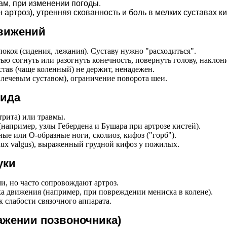
чам, при изменении погоды.
н артроз), утренняя скованность и боль в мелких суставах 
движений
окоя (сидения, лежания). Суставу нужно "расходиться".
 согнуть или разогнуть конечность, повернуть голову, наклони
тав (чаще коленный) не держит, ненадежен.
плечевым суставом), ограничение поворота шеи.
вида
трита) или травмы.
например, узлы Гебердена и Бушара при артрозе кистей).
е или О-образные ноги, сколиоз, кифоз ("горб").
ux valgus), выраженный грудной кифоз у пожилых.
уки
и, но часто сопровождают артроз.
а движения (например, при повреждении мениска в колене).
слабости связочного аппарата.
ажении позвоночника)