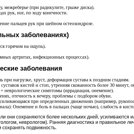
гу, межреберье (при радикулите, грыже диска).
ах рук, ног, по ходу конечности.
мение пальцев рук при шейном остеохондрозе.
льных заболеваниях)
ся горячим на ощупь).
емных артритах, инфекционных процессах).
еские заболевания
ль при нагрузке, хруст, деформация сустава к поздним стадиям.
уставов кистей и стоп, утренняя скованность более 30 минут, 
 + неврологические симптомы (иррадиация, онемение).
енях, отечность к вечеру, проблемы с подбором обуви.
о усиливающаяся при определенных движениях (например, рукопо
ла): Онемение и боль в пальцах (чаще ночью), слабость в кисти
сли они сохраняются более нескольких дней, усиливаются 
тологом, неврологом). Ранняя диагностика и правильное л
и сохранять подвижность.